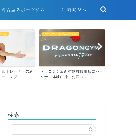
総合型スポーツジム
24時間ジム
グジム
パーソナルトレーニングジム
パーソナルトレー
ナルトレーナーのみ
ドラゴンジム新宿歌舞伎町店にパー
ーニング...
ソナル体験に行った口コミ...
【2026年版
きるパーソナル
検索