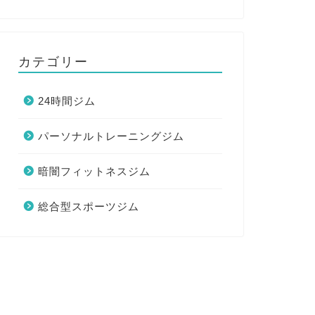
パーソナルトレーニングジム
パーソナルトレ
カテゴリー
24時間ジム
パーソナルトレーニングジム
スペースジムに体験に行ってみた口
ドラゴン
コミ感想！評判も調査
てみた口
暗闇フィットネスジム
た！
総合型スポーツジム
2026年1月15日
パーソナルトレーニングジム
パーソナルトレ