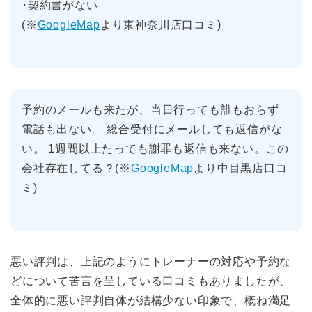
･契約書がない
(※
GoogleMap
より東神奈川店口コミ)
予約のメールも来たが、当日行っても誰もおらず
電話も出ない。 総合受付にメールしても返信がな
い。 1週間以上たっても謝罪も返信も来ない。この
会社存在してる？(※
GoogleMap
より中目黒店口コ
ミ)
悪い評判は、上記のようにトレーナーの対応や予約な
どについて苦言を呈している口コミもありましたが、
全体的に悪い評判自体が結構少ない印象で、概ね満足