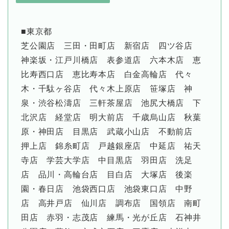
■東京都
芝公園店 三田・田町店 新宿店 四ツ谷店
神楽坂・江戸川橋店 表参道店 六本木店 恵
比寿西口店 恵比寿本店 白金高輪店 代々
木・千駄ヶ谷店 代々木上原店 笹塚店 神
泉・渋谷松濤店 三軒茶屋店 池尻大橋店 下
北沢店 経堂店 明大前店 千歳烏山店 秋葉
原・神田店 目黒店 武蔵小山店 不動前店
押上店 錦糸町店 戸越銀座店 中延店 祐天
寺店 学芸大学店 中目黒店 羽田店 洗足
店 品川・高輪台店 目白店 大塚店 後楽
園・春日店 池袋西口店 池袋東口店 中野
店 高井戸店 仙川店 調布店 国領店 南町
田店 赤羽・志茂店 練馬・光が丘店 石神井