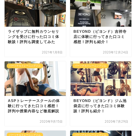
ライザップに無料カウンセリ
BEYOND（ビヨンド）吉祥寺
ングを受けに行った口コミ体
店に体験に行ってきた口コミ
験談！評判も調査してみた
感想！評判も紹介！
2021年1月8日
2020年12月24日
パーソナルトレーニングジム
パーソナルトレーニングジム
ASPトレーナースクールの体
BEYOND（ビヨンド）ジム池
験に行ってきた口コミ感想！
袋店に行ってきた口コミ体験
評判や授業内容など徹底解説
談！評判も紹介！
2020年9月15日
2020年7月29日
パーソナルトレーニングジム
パーソナルトレーニングジム